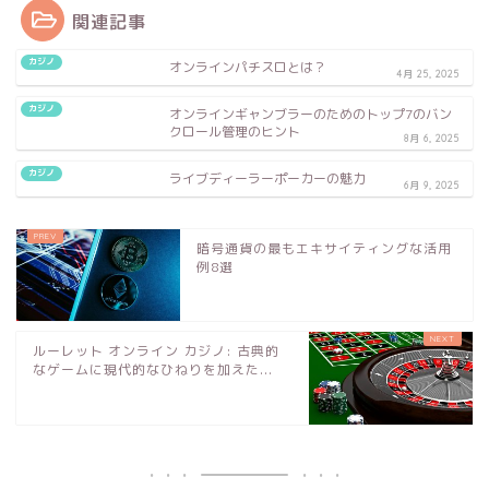
関連記事
カジノ
オンラインパチスロとは？
4月 25, 2025
カジノ
オンラインギャンブラーのためのトップ7のバン
クロール管理のヒント
8月 6, 2025
カジノ
ライブディーラーポーカーの魅力
6月 9, 2025
暗号通貨の最もエキサイティングな活用
例8選
ルーレット オンライン カジノ: 古典的
なゲームに現代的なひねりを加えた...